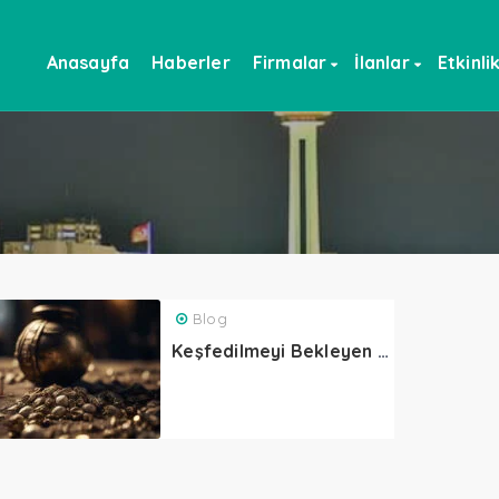
Anasayfa
Haberler
Firmalar
İlanlar
Etkinli
Blog
Keşfedilmeyi Bekleyen Gizem: Hasan Saklanan