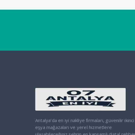
Antalya’da en iyi nakliye firmaları, güvenilir ikinci
eşya mağazaları ve yerel hizmetlere
ulaşabileceğiniz şehrin en kapsamlı dijital rehber