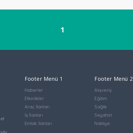
1
Footer Menü 1
Footer Menü 2
Haberler
Alışveriş
Etkinlikler
Eğitim
Araç İlanları
Sağlık
İş İlanları
Seyahat
 el
Emlak İlanları
Nakliye
idir.