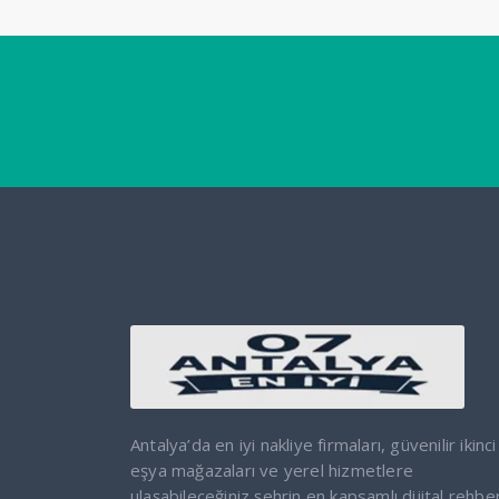
Antalya’da en iyi nakliye firmaları, güvenilir ikinci
eşya mağazaları ve yerel hizmetlere
ulaşabileceğiniz şehrin en kapsamlı dijital rehber