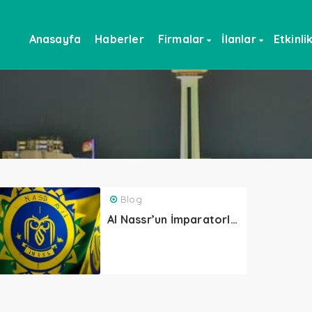
Anasayfa
Haberler
Firmalar
İlanlar
Etkinli
Blog
Al Nassr’un İmparatorluğu: Suudi Arabistan Futbolunun Yükselen Gücü