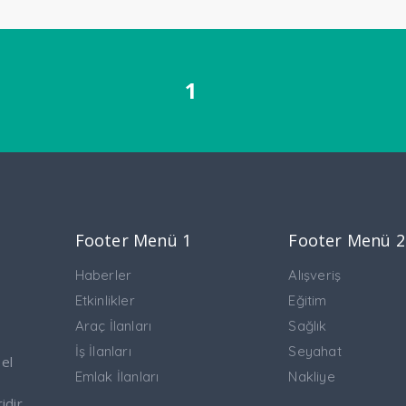
1
Footer Menü 1
Footer Menü 2
Haberler
Alışveriş
Etkinlikler
Eğitim
Araç İlanları
Sağlık
İş İlanları
Seyahat
 el
Emlak İlanları
Nakliye
idir.