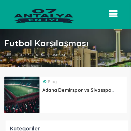
Futbol Karşılaşması
››
Futbol Karşılaşması
Anasayfa
Blog
Adana Demirspor vs Sivasspor: Türk Futbolunun İki Büyük Rakibi
Kategoriler